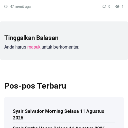
47 menit ago
0
1
Tinggalkan Balasan
Anda harus
masuk
untuk berkomentar.
Pos-pos Terbaru
Syair Salvador Morning Selasa 11 Agustus
2026