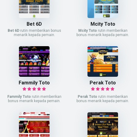
Bet 6D
Mcity Toto
Bet 6D
rutin memberikan bonus
Mcity Toto
rutin memberikan
menarik kepada pemain.
bonus menarik kepada pemain.
Fammily Toto
Perak Toto
Fammily Toto
rutin memberikan
Perak Toto
rutin memberikan
bonus menarik kepada pemain.
bonus menarik kepada pemain.