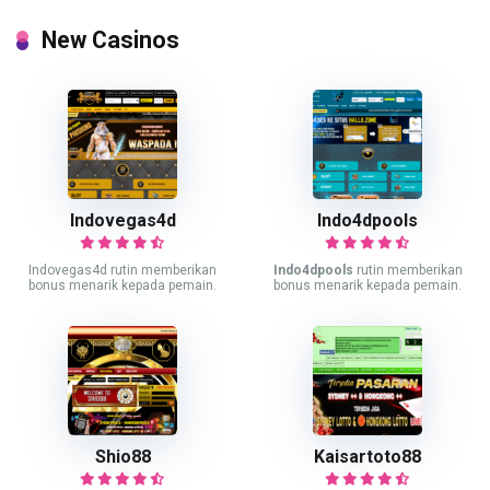
New Casinos
Indovegas4d
Indo4dpools
Indovegas4d rutin memberikan
Indo4dpools
rutin memberikan
bonus menarik kepada pemain.
bonus menarik kepada pemain.
Shio88
Kaisartoto88