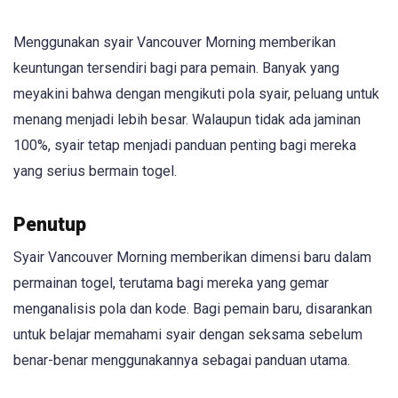
Menggunakan syair Vancouver Morning memberikan
keuntungan tersendiri bagi para pemain. Banyak yang
meyakini bahwa dengan mengikuti pola syair, peluang untuk
menang menjadi lebih besar. Walaupun tidak ada jaminan
100%, syair tetap menjadi panduan penting bagi mereka
yang serius bermain togel.
Penutup
Syair Vancouver Morning memberikan dimensi baru dalam
permainan togel, terutama bagi mereka yang gemar
menganalisis pola dan kode. Bagi pemain baru, disarankan
untuk belajar memahami syair dengan seksama sebelum
benar-benar menggunakannya sebagai panduan utama.