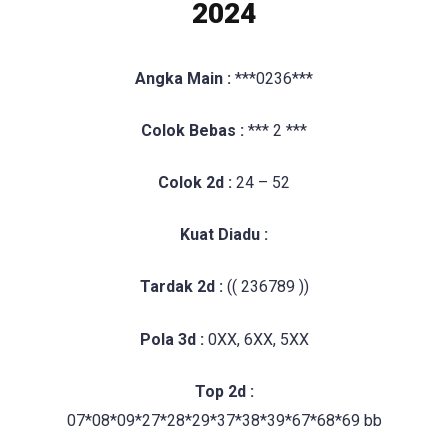
2024
Angka Main :
***0236***
Colok Bebas :
*** 2 ***
Colok 2d :
24 – 52
Kuat Diadu :
Tardak 2d :
(( 236789 ))
Pola 3d :
0XX, 6XX, 5XX
Top 2d :
07*08*09*27*28*29*37*38*39*67*68*69 bb