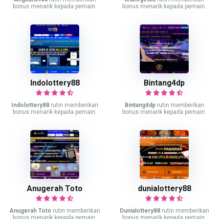
bonus menarik kepada pemain.
bonus menarik kepada pemain.
Indolottery88
Bintang4dp
Indolottery88
rutin memberikan
Bintang4dp
rutin memberikan
bonus menarik kepada pemain.
bonus menarik kepada pemain.
Anugerah Toto
dunialottery88
Anugerah Toto
rutin memberikan
Dunialottery88
rutin memberikan
bonus menarik kepada pemain.
bonus menarik kepada pemain.