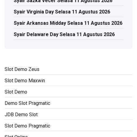
Syair Sazka Vecer Selasa 11 Agustus 2026
Syair Virginia Day Selasa 11 Agustus 2026
Syair Arkansas Midday Selasa 11 Agustus 2026
Syair Delaware Day Selasa 11 Agustus 2026
Slot Demo Zeus
Slot Demo Maxwin
Slot Demo
Demo Slot Pragmatic
JDB Demo Slot
Slot Demo Pragmatic