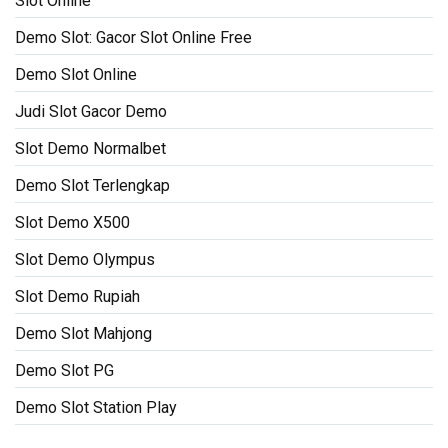
Slot Online
Demo Slot: Gacor Slot Online Free
Demo Slot Online
Judi Slot Gacor Demo
Slot Demo Normalbet
Demo Slot Terlengkap
Slot Demo X500
Slot Demo Olympus
Slot Demo Rupiah
Demo Slot Mahjong
Demo Slot PG
Demo Slot Station Play