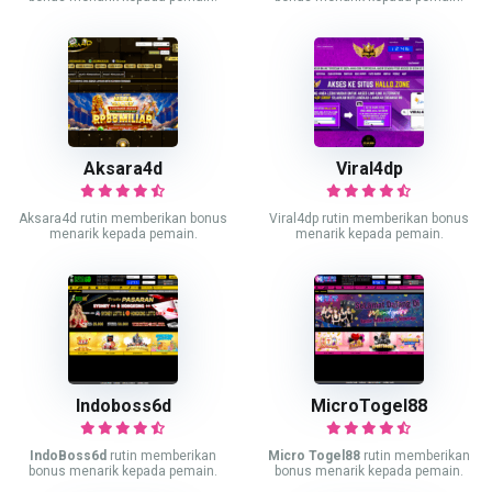
Aksara4d
Viral4dp
Aksara4d rutin memberikan bonus
Viral4dp rutin memberikan bonus
menarik kepada pemain.
menarik kepada pemain.
Indoboss6d
MicroTogel88
IndoBoss6d
rutin memberikan
Micro Togel88
rutin memberikan
bonus menarik kepada pemain.
bonus menarik kepada pemain.