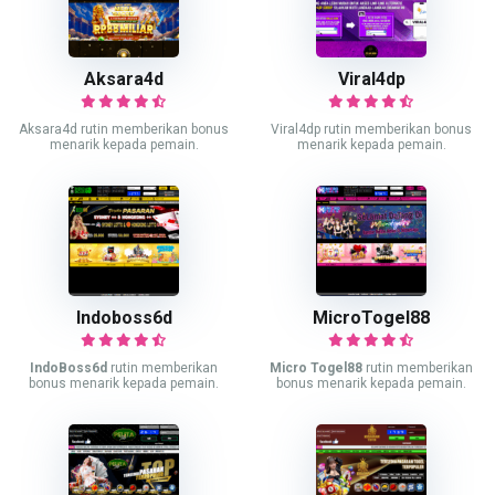
Aksara4d
Viral4dp
Aksara4d rutin memberikan bonus
Viral4dp rutin memberikan bonus
menarik kepada pemain.
menarik kepada pemain.
Indoboss6d
MicroTogel88
IndoBoss6d
rutin memberikan
Micro Togel88
rutin memberikan
bonus menarik kepada pemain.
bonus menarik kepada pemain.