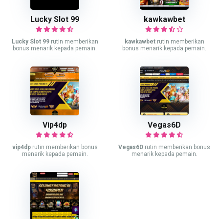
Lucky Slot 99
kawkawbet
Lucky Slot 99
rutin memberikan
kawkawbet
rutin memberikan
bonus menarik kepada pemain.
bonus menarik kepada pemain.
Vip4dp
Vegas6D
vip4dp
rutin memberikan bonus
Vegas6D
rutin memberikan bonus
menarik kepada pemain.
menarik kepada pemain.