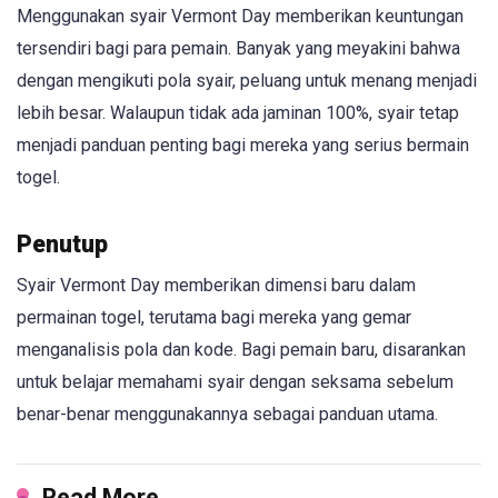
Menggunakan syair Vermont Day memberikan keuntungan
tersendiri bagi para pemain. Banyak yang meyakini bahwa
dengan mengikuti pola syair, peluang untuk menang menjadi
lebih besar. Walaupun tidak ada jaminan 100%, syair tetap
menjadi panduan penting bagi mereka yang serius bermain
togel.
Penutup
Syair Vermont Day memberikan dimensi baru dalam
permainan togel, terutama bagi mereka yang gemar
menganalisis pola dan kode. Bagi pemain baru, disarankan
untuk belajar memahami syair dengan seksama sebelum
benar-benar menggunakannya sebagai panduan utama.
Read More