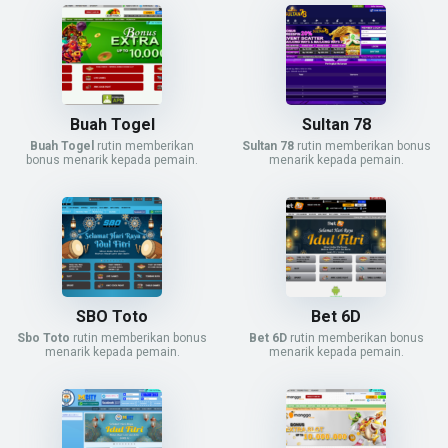
Buah Togel
Sultan 78
Buah Togel
rutin memberikan
Sultan 78
rutin memberikan bonus
bonus menarik kepada pemain.
menarik kepada pemain.
SBO Toto
Bet 6D
Sbo Toto
rutin memberikan bonus
Bet 6D
rutin memberikan bonus
menarik kepada pemain.
menarik kepada pemain.