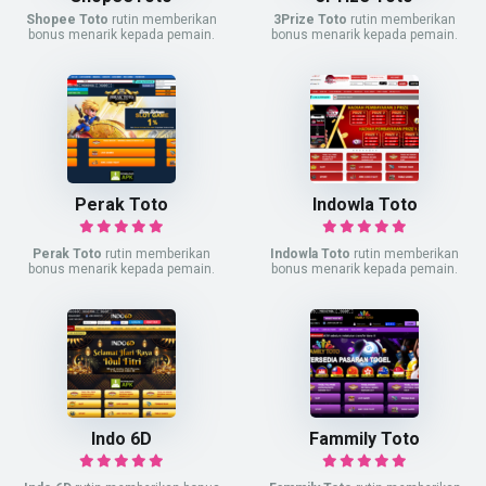
Shopee Toto
rutin memberikan
3Prize Toto
rutin memberikan
bonus menarik kepada pemain.
bonus menarik kepada pemain.
Perak Toto
Indowla Toto
Perak Toto
rutin memberikan
Indowla Toto
rutin memberikan
bonus menarik kepada pemain.
bonus menarik kepada pemain.
Indo 6D
Fammily Toto