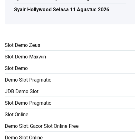
Syair Hollywood Selasa 11 Agustus 2026
Slot Demo Zeus
Slot Demo Maxwin
Slot Demo
Demo Slot Pragmatic
JDB Demo Slot
Slot Demo Pragmatic
Slot Online
Demo Slot: Gacor Slot Online Free
Demo Slot Online