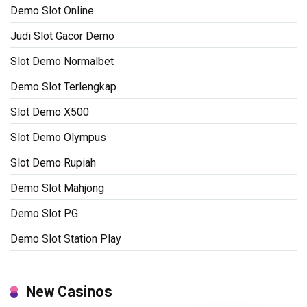
Demo Slot Online
Judi Slot Gacor Demo
Slot Demo Normalbet
Demo Slot Terlengkap
Slot Demo X500
Slot Demo Olympus
Slot Demo Rupiah
Demo Slot Mahjong
Demo Slot PG
Demo Slot Station Play
New Casinos