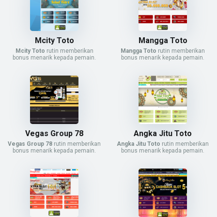
Mcity Toto
Mangga Toto
Mcity Toto
rutin memberikan
Mangga Toto
rutin memberikan
bonus menarik kepada pemain.
bonus menarik kepada pemain.
Vegas Group 78
Angka Jitu Toto
Vegas Group 78
rutin memberikan
Angka Jitu
Toto
rutin memberikan
bonus menarik kepada pemain.
bonus menarik kepada pemain.