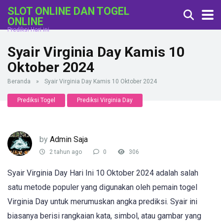
SLOT ONLINE DAN TOGEL
ONLINE
Prediksi Hari ini
Syair Virginia Day Kamis 10
Oktober 2024
Beranda
»
Syair Virginia Day Kamis 10 Oktober 2024
Prediksi Togel
Prediksi Virginia Day
by
Admin Saja
2 tahun ago
0
306
Syair Virginia Day Hari Ini 10 Oktober 2024 adalah salah
satu metode populer yang digunakan oleh pemain togel
Virginia Day untuk merumuskan angka prediksi. Syair ini
biasanya berisi rangkaian kata, simbol, atau gambar yang