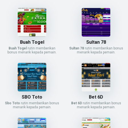
Buah Togel
Sultan 78
Buah Togel
rutin memberikan
Sultan 78
rutin memberikan bonus
bonus menarik kepada pemain.
menarik kepada pemain.
SBO Toto
Bet 6D
Sbo Toto
rutin memberikan bonus
Bet 6D
rutin memberikan bonus
menarik kepada pemain.
menarik kepada pemain.