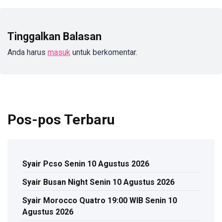
Tinggalkan Balasan
Anda harus
masuk
untuk berkomentar.
Pos-pos Terbaru
Syair Pcso Senin 10 Agustus 2026
Syair Busan Night Senin 10 Agustus 2026
Syair Morocco Quatro 19:00 WIB Senin 10
Agustus 2026