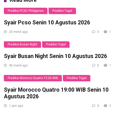
Prediksi PCSO Philippines
Prediksi Togel
Syair Pcso Senin 10 Agustus 2026
25 menit ago
0
1
Prediksi Busan Night
Prediksi Togel
Syair Busan Night Senin 10 Agustus 2026
45 menit ago
0
1
Prediksi Morocco Quatro 19:00 WIB
Prediksi Togel
Syair Morocco Quatro 19:00 WIB Senin 10
Agustus 2026
1 jam ago
0
2