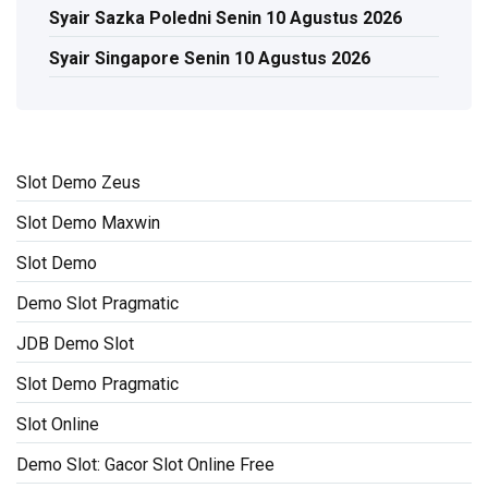
Syair Sazka Poledni Senin 10 Agustus 2026
Syair Singapore Senin 10 Agustus 2026
Slot Demo Zeus
Slot Demo Maxwin
Slot Demo
Demo Slot Pragmatic
JDB Demo Slot
Slot Demo Pragmatic
Slot Online
Demo Slot: Gacor Slot Online Free