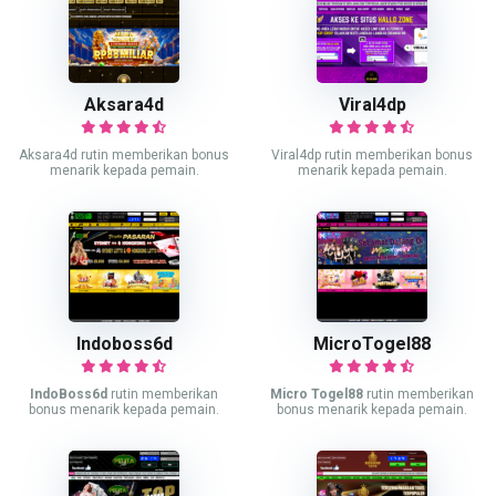
Aksara4d
Viral4dp
Aksara4d rutin memberikan bonus
Viral4dp rutin memberikan bonus
menarik kepada pemain.
menarik kepada pemain.
Indoboss6d
MicroTogel88
IndoBoss6d
rutin memberikan
Micro Togel88
rutin memberikan
bonus menarik kepada pemain.
bonus menarik kepada pemain.