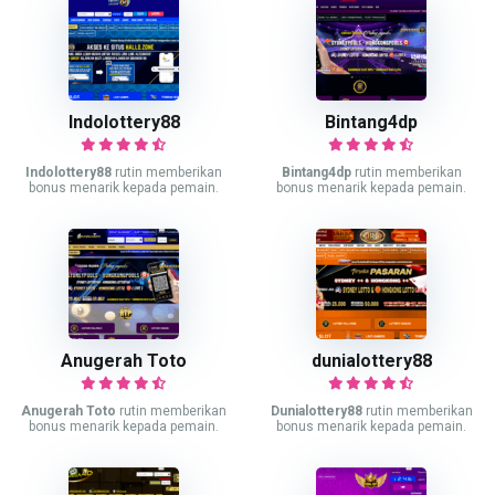
Indolottery88
Bintang4dp
Indolottery88
rutin memberikan
Bintang4dp
rutin memberikan
bonus menarik kepada pemain.
bonus menarik kepada pemain.
Anugerah Toto
dunialottery88
Anugerah Toto
rutin memberikan
Dunialottery88
rutin memberikan
bonus menarik kepada pemain.
bonus menarik kepada pemain.